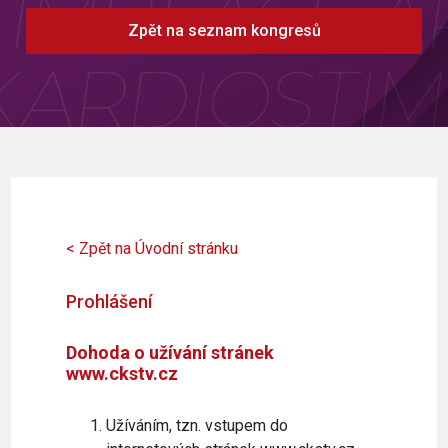
Zpět na seznam kongresů
< Zpět na Úvodní stránku
Prohlášení
Dohoda o užívání stránek
www.ckstv.cz
Užíváním, tzn. vstupem do