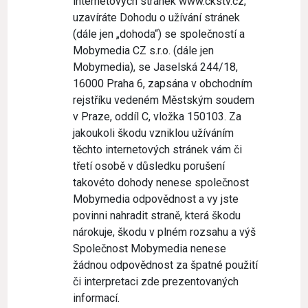
internetových stránek www.ckstv.cz,
uzavíráte Dohodu o užívání stránek
(dále jen „dohoda“) se společností a
Mobymedia CZ s.r.o. (dále jen
Mobymedia), se Jaselská 244/18,
16000 Praha 6, zapsána v obchodním
rejstříku vedeném Městským soudem
v Praze, oddíl C, vložka 150103. Za
jakoukoli škodu vzniklou užíváním
těchto internetových stránek vám či
třetí osobě v důsledku porušení
takovéto dohody nenese společnost
Mobymedia odpovědnost a vy jste
povinni nahradit straně, která škodu
nárokuje, škodu v plném rozsahu a výš
Společnost Mobymedia nenese
žádnou odpovědnost za špatné použití
či interpretaci zde prezentovaných
informací.